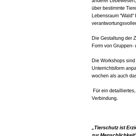
anderer Lebewesen, 
über bestimmte Tier
Lebensraum “Wald“ b
verantwortungsvolle
Die Gestaltung der Z
Form von Gruppen- u
Die Workshops sind i
Unterrichtsform anp
wochen als auch das
Für ein detailliertes
Verbindung.
„Tierschutz ist Erz
zur Menschlichkeit