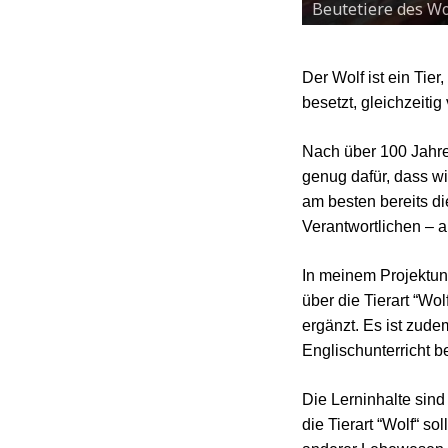
Beutetiere des Wo
Der Wolf ist ein Tie
besetzt, gleichzeitig
Nach über 100 Jahren
genug dafür, dass wi
am besten bereits di
Verantwortlichen – 
In meinem Projektun
über die Tierart “Wo
ergänzt. Es ist zud
Englischunterricht 
Die Lerninhalte sin
die Tierart “Wolf“ s