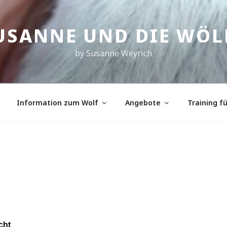
USANNE UND DIE WÖL
by Susanne Weyrich
Information zum Wolf
Angebote
Training f
cht