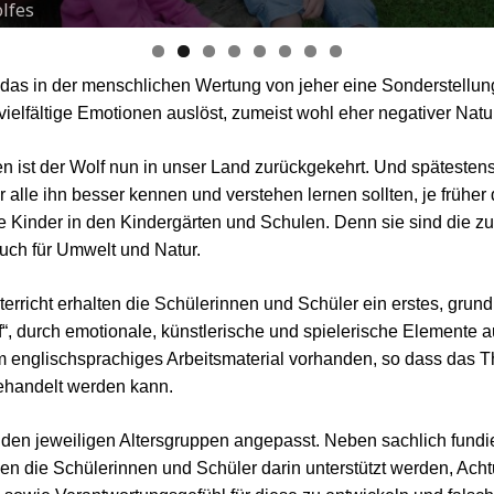
lfes
r, das in der menschlichen Wertung von jeher eine Sonderstellung
 vielfältige Emotionen auslöst, zumeist wohl eher negativer Natu
 ist der Wolf nun in unser Land zurückgekehrt. Und spätestens
r alle ihn besser kennen und verstehen lernen sollten, je früher
e Kinder in den Kindergärten und Schulen. Denn sie sind die zu
auch für Umwelt und Natur.
terricht erhalten die Schülerinnen und Schüler ein erstes, gru
lf“, durch emotionale, künstlerische und spielerische Elemente 
em englischsprachiges Arbeitsmaterial vorhanden, so dass das
behandelt werden kann.
d den jeweiligen Altersgruppen angepasst. Neben sachlich fund
ollen die Schülerinnen und Schüler darin unterstützt werden, Ac